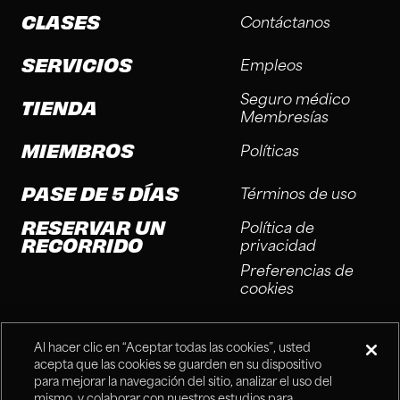
CLASES
Contáctanos
SERVICIOS
Empleos
Seguro médico
TIENDA
Membresías
MIEMBROS
Políticas
PASE DE 5 DÍAS
Términos de uso
RESERVAR UN
Política de
RECORRIDO
privacidad
Preferencias de
cookies
Al hacer clic en “Aceptar todas las cookies”, usted
acepta que las cookies se guarden en su dispositivo
para mejorar la navegación del sitio, analizar el uso del
mismo, y colaborar con nuestros estudios para
®