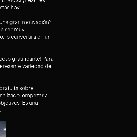
 El VictoryFest
es
stás hoy.
 una gran motivación?
de ser muy
o, lo convertirá en un
ceso gratificante! Para
eresante variedad de
gratuita sobre
onalizado, empezar a
bjetivos. Es una
.