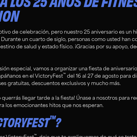
A LOS 25 AÑOS DE FITNE
ION
tivo de celebración, pero nuestro 25 aniversario es un 
 Durante un cuarto de siglo, personas como usted han co
tino de salud y estado físico. ¡Gracias por su apoyo, de
sión especial, vamos a organizar una fiesta de aniversario
™
áñanos en el VictoryFest
del 16 al 27 de agosto para d
ases gratuitas, descuentos exclusivos y mucho más.
 querrás llegar tarde a la fiesta! Únase a nosotros para r
ra los emocionantes hitos que nos esperan.
™
CTORYFEST
?
™