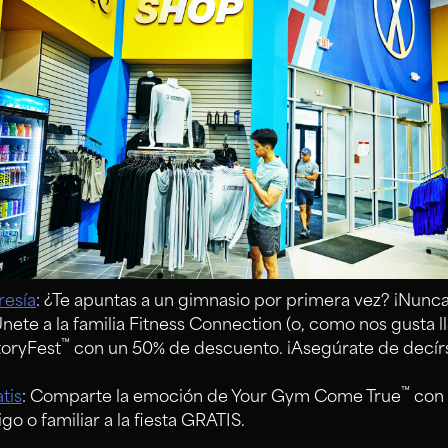
esía
: ¿Te apuntas a un gimnasio por primera vez? ¡Nunc
te a la familia Fitness Connection (o, como nos gusta l
™
toryFest
con un 50% de descuento. ¡Asegúrate de decírs
™
tis
: Comparte la emoción de Your Gym Come True
con 
go o familiar a la fiesta GRATIS.