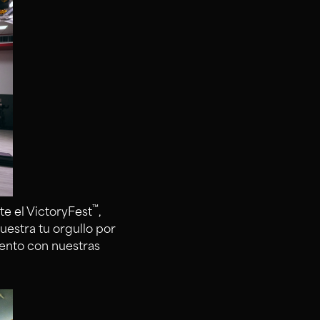
™
te el VictoryFest
,
estra tu orgullo por
ento con nuestras