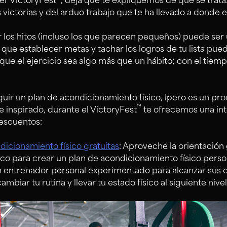
mer VictoryFest
, deja que te expliquemos de qué se trata.
 victorias y del arduo trabajo que te ha llevado a donde e
 los hitos (incluso los que parecen pequeños) puede ser
que establecer metas y tachar los logros de tu lista pue
que el ejercicio sea algo más que un hábito; con el tiemp
guir un plan de acondicionamiento físico, ¡pero es un pro
™
 inspirado, durante el VictoryFest
te ofrecemos una int
descuentos:
icionamiento físico gratuitas
: Aproveche la orientación 
ico para crear un plan de acondicionamiento físico pers
n entrenador personal experimentado para alcanzar sus o
biar tu rutina y llevar tu estado físico al siguiente nivel