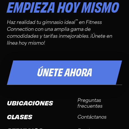
EMPIEZA HOY MISMO
traer agua o comprar una botella en nuestra tienda
ProShop antes de tu entrenamiento.
™
Haz realidad tu gimnasio ideal
en Fitness
Connection con una amplia gama de
comodidades y tarifas inmejorables. ¡Únete en
línea hoy mismo!
ÚNETE AHORA
Preguntas
UBICACIONES
frecuentes
CLASES
Contáctanos