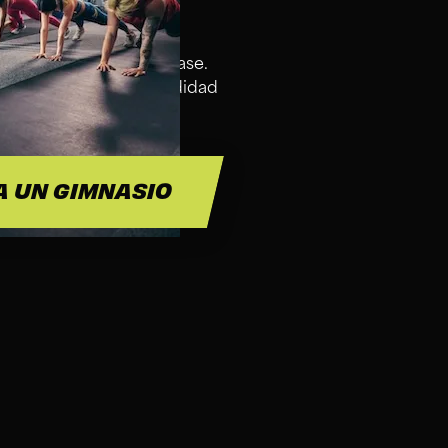
SS FOR?
 bienvenidos en esta clase.
a de agua para su comodidad