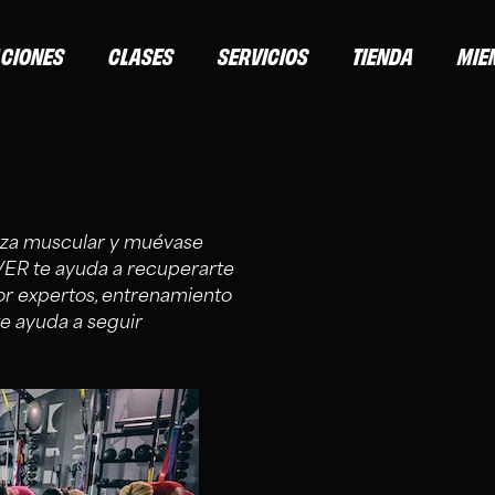
ACIONES
CLASES
SERVICIOS
TIENDA
MIE
uerza muscular y muévase
R te ayuda a recuperarte
or expertos, entrenamiento
e ayuda a seguir
RO, PLUS Y ELITE