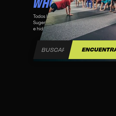
WHO IS THIS CLA
Todos los niveles de condición física son
Sugerimos traer una toalla y una botell
e hidratación.