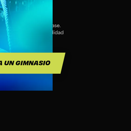
SS FOR?
 bienvenidos en esta clase.
a de agua para su comodidad