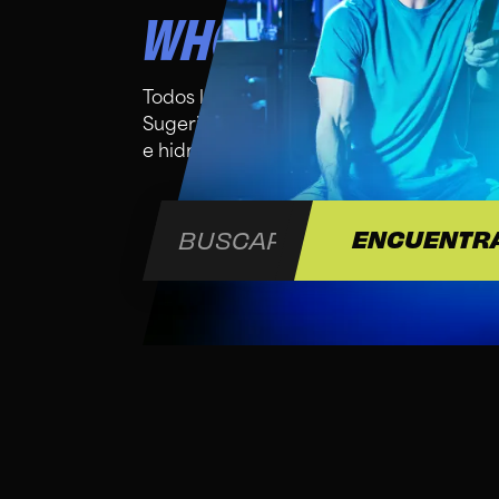
WHO IS THIS CLA
Todos los niveles de condición física son
Sugerimos traer una toalla y una botell
e hidratación.